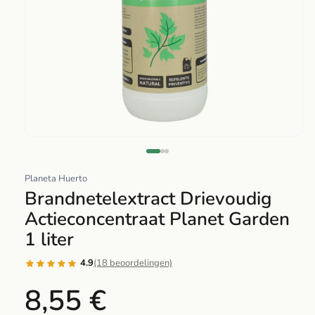
Abrir
elemento
multimedia
Planeta Huerto
1
Brandnetelextract Drievoudig
en
Actieconcentraat Planet Garden
una
1 liter
ventana
modal
4.9
(18 beoordelingen)
8,55 €