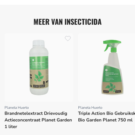
MEER VAN INSECTICIDA
Planeta Huerto
Planeta Huerto
Proveedor:
Proveedor:
Brandnetelextract Drievoudig
Triple Action Bio Gebruiks
Actieconcentraat Planet Garden
Bio Garden Planet 750 ml
1 liter