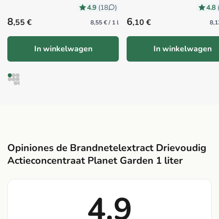
4.9
4.8
(18
)
Precio habitual
Precio habitual
8
6
,55 €
,10 €
8,55 € / 1 l
8,1
In winkelwagen
In winkelwagen
Opiniones de Brandnetelextract Drievoudig
Actieconcentraat Planet Garden 1 liter
4.9