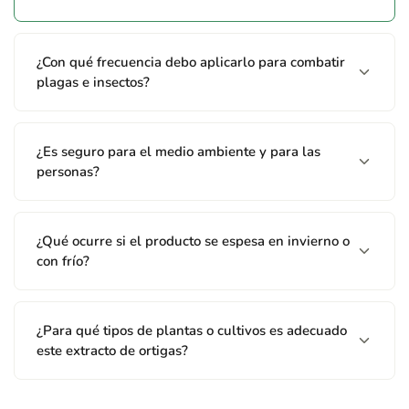
numerosos factores que escapan a nuestro control
(preparación de mezclas, aplicación, climatología...). La
Compañía garantiza la composición, formulación y contenido.
¿Con qué frecuencia debo aplicarlo para combatir
El usuario será responsable de los daños causados (falta de
plagas e insectos?
eficacia, toxicidad en general, residuos...) por la inobservancia
total o parcial de las instrucciones de esta etiqueta.
ALMACENAMIENTO: Se recomienda no almacenar el
¿Es seguro para el medio ambiente y para las
producto por debajo de 15°C. Véase lote marcado en el
personas?
envase.
¿Qué ocurre si el producto se espesa en invierno o
con frío?
¿Para qué tipos de plantas o cultivos es adecuado
este extracto de ortigas?