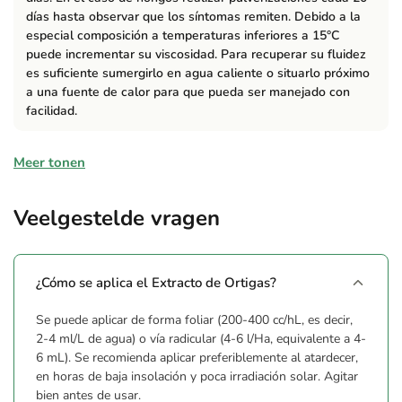
días hasta observar que los síntomas remiten. Debido a la
especial composición a temperaturas inferiores a 15°C
puede incrementar su viscosidad. Para recuperar su fluidez
es suficiente sumergirlo en agua caliente o situarlo próximo
a una fuente de calor para que pueda ser manejado con
facilidad.
Samenstelling
Meer tonen
FitUrtica spp (extracto de ortiga). SUSTANCIA BÁSICA
aprobada según Reglamento UE nº 462/2014. pH 5-6. Óxido
Veelgestelde vragen
de potasio (K2O) soluble en agua 10% p/p.
Waarschuwingen
¿Cómo se aplica el Extracto de Ortigas?
ADVERTENCIAS AL USUARIO: Mantener fuera del alcance
Se puede aplicar de forma foliar (200-400 cc/hL, es decir,
de los niños. No comer, no beber ni fumar durante su
2-4 ml/L de agua) o vía radicular (4-6 l/Ha, equivalente a 4-
utilización. Las recomendaciones e información que les
6 mL). Se recomienda aplicar preferiblemente al atardecer,
facilitamos son fruto de amplios y rigurosos estudios y
en horas de baja insolación y poca irradiación solar. Agitar
ensayos. Sin embargo, en la utilización pueden intervenir
bien antes de usar.