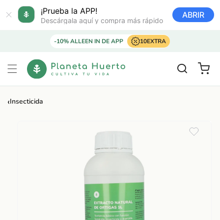
Ir
directamente
¡Prueba la APP!
ABRIR
al contenido
Descárgala aquí y compra más rápido
-10% ALLEEN IN DE APP
10EXTRA
Carrito
‹
Insecticida
Ir
directamente
a la
información
del producto