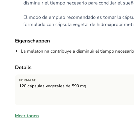
disminuir el tiempo necesario para conciliar el sueñ
El modo de empleo recomendado es tomar la cápsula 
formulado con cápsula vegetal de hidroxipropilmetil
Eigenschappen
La melatonina contribuye a disminuir el tiempo necesario 
Details
FORMAAT
120 cápsulas vegetales de 590 mg
Ingrediënten
Meer tonen
L-triptófano, extracto seco de flor de lúpulo (Humulus lupulu
extracto seco de hoja de melisa (Melissa officinalis), almid