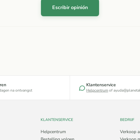
Escribir opinión
ren
Klantenservice
 dagen na ontvangst
Helpcentrum
of ayuda@planetah
KLANTENSERVICE
BEDRIJF
Helpcentrum
Verkoop a
Bestelling volgen
Verkoop m