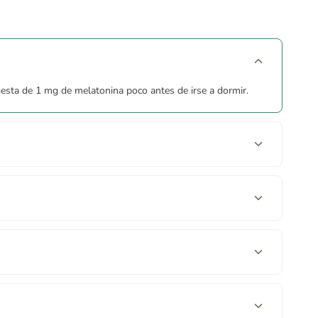
por mujeres embarazadas, ni por aquellas personas que
ra del alcance de los niños más pequeños. Los complementos
 dosis diaria expresamente recomendada.
esta de 1 mg de melatonina poco antes de irse a dormir.