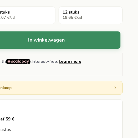
stuks
12 stuks
,07 €
19,65 €
/ud
/ud
In winkelwagen
ankoop
naf 59 €
gustus