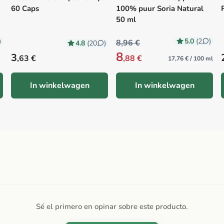
60 Caps
100% puur Soria Natural
50 ml
5.0
)
(2
)
8,96 €
4.8
(20
)
8
Precio habitual
3
,63 €
,88 €
17,76 € / 100 ml
In winkelwagen
In winkelwagen
Sé el primero en opinar sobre este producto.