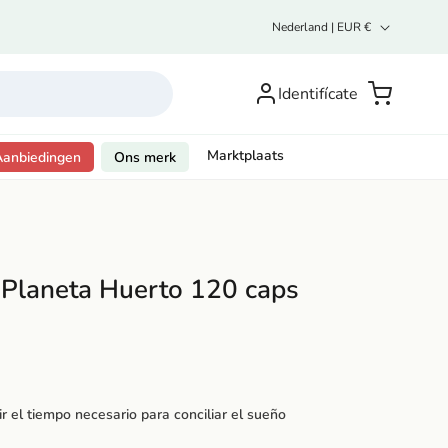
L
Nederland | EUR €
a
n
Inicia
d
sesión o
Carrito
Identifícate
/
r
regístrate
e
g
Marktplaats
Aanbiedingen
Ons merk
i
o
 Planeta Huerto 120 caps
r el tiempo necesario para conciliar el sueño