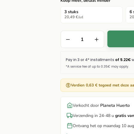
Koop meer, betaal minder
3 stuks
6 
20,49 €
20
/ud
Verdien 0,63 € tegoed met deze a
Verkocht door
Planeta Huerto
Verzending in 24-48 u
gratis va
Ontvang het op maandag 10 au