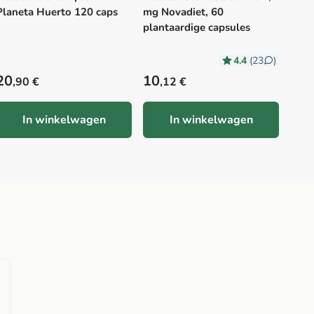
Planeta Huerto 120 caps
mg Novadiet, 60
plantaardige capsules
14,0
4.4
(23
)
11
Precio habitual
Precio habitual
20
10
,90 €
,12 €
In winkelwagen
In winkelwagen