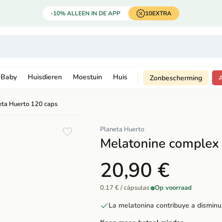
-10% ALLEEN IN DE APP
10EXTRA
Baby
Huisdieren
Moestuin
Huis
Zonbescherming
eta Huerto 120 caps
Planeta Huerto
Melatonine complex
20,90 €
0.17 € / cápsulas
·
Op voorraad
La melatonina contribuye a disminui