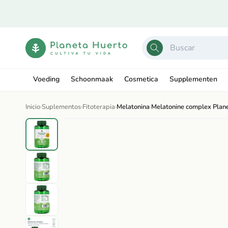
Ir
directamente
al contenido
Voeding
Schoonmaak
Cosmetica
Supplementen
Inicio
›
Suplementos
›
Fitoterapia
›
Melatonina
›
Melatonine complex Plan
Ir
directamente
Abrir
a la
elemento
información
multimedia
del producto
1
en
una
ventana
modal