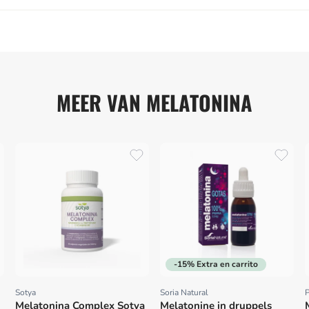
MEER VAN MELATONINA
-15% Extra en carrito
Sotya
Soria Natural
P
Proveedor:
Proveedor:
Melatonina Complex Sotya
Melatonine in druppels