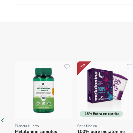
-3%
-15% Extra en carrito
Planeta Huerto
Soria Natural
Proveedor:
Proveedor:
Melatonine complex
100% pure melatonine