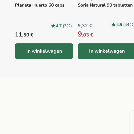
Planeta Huerto 60 caps
Soria Natural 90 tabletten
4.5
(44
9,32 €
4.7
(3
)
9
Precio habitual
11
,50 €
,03 €
In winkelwagen
In winkelwagen