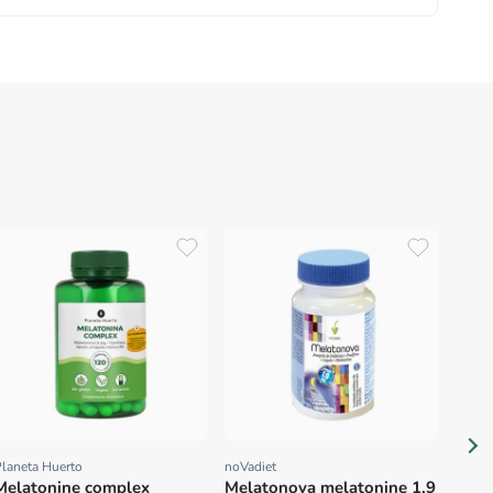
-18%
Sura V
Prov
Mela
tabl
laneta Huerto
noVadiet
Proveedor:
Proveedor:
Melatonine complex
Melatonova melatonine 1,9