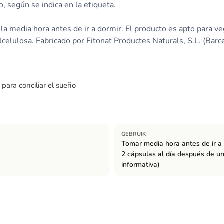
o, según se indica en la etiqueta.
media hora antes de ir a dormir. El producto es apto para veg
celulosa. Fabricado por Fitonat Productes Naturals, S.L. (Barc
para conciliar el sueño
GEBRUIK
Tomar media hora antes de ir a 
2 cápsulas al día después de un
informativa)
s), extracto seco de parte aérea de amapola californica (Eschscholzia
ón de arroz, antiaglomerante (sales magnésicas de ácidos grasos), me