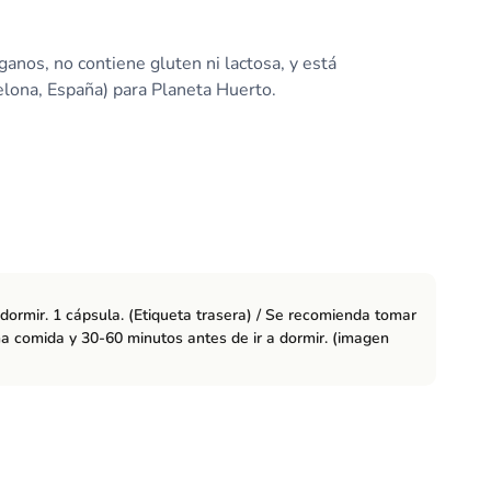
anos, no contiene gluten ni lactosa, y está
elona, España) para Planeta Huerto.
dormir. 1 cápsula. (Etiqueta trasera) / Se recomienda tomar
a comida y 30-60 minutos antes de ir a dormir. (imagen
 californica), cápsula vegetal (hidroxipropilmetilcelulosa),
latonina y vitamina B6 (clorhidrato de piridoxina).