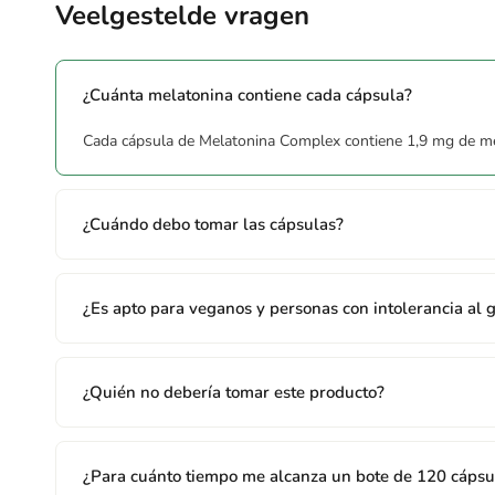
Veelgestelde vragen
Waarschuwingen
El efecto beneficioso se obtiene con una ingesta de 1 mg 
¿Cuánta melatonina contiene cada cápsula?
estén siendo tratadas con antidepresivos o que padezcan in
alimenticios no deben utilizarse como sustituto de una diet
Cada cápsula de Melatonina Complex contiene 1,9 mg de mela
¿Cuándo debo tomar las cápsulas?
¿Es apto para veganos y personas con intolerancia al g
¿Quién no debería tomar este producto?
¿Para cuánto tiempo me alcanza un bote de 120 cápsu