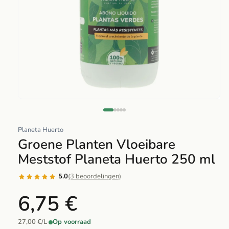
Abrir
elemento
multimedia
Planeta Huerto
1
Groene Planten Vloeibare
en
Meststof Planeta Huerto 250 ml
una
ventana
5.0
(3 beoordelingen)
modal
6,75 €
27,00 €/L
·
Op voorraad