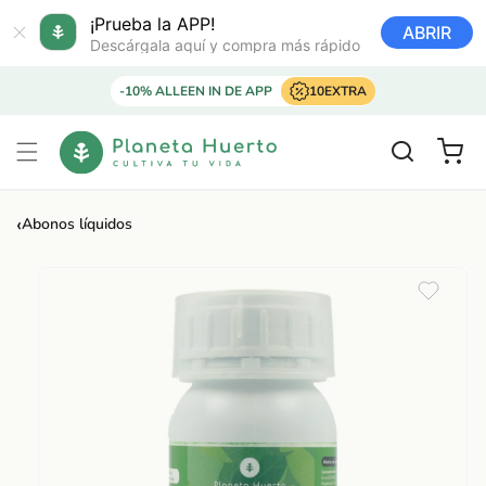
Ir
directamente
¡Prueba la APP!
ABRIR
al contenido
Descárgala aquí y compra más rápido
-10% ALLEEN IN DE APP
10EXTRA
Carrito
‹
Abonos líquidos
Ir
directamente
a la
información
del producto