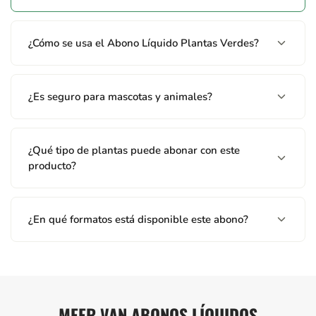
Waarschuwingen
¿Cómo se usa el Abono Líquido Plantas Verdes?
Temperatura de almacenamiento: 3°C - 35°C. En caso de
derrame accidental, absorber con tierra y retirar. P102
Manténgase fuera del alcance de los niños. P270 No comer,
beber o fumar durante su utilización.
¿Es seguro para mascotas y animales?
¿Qué tipo de plantas puede abonar con este
producto?
¿En qué formatos está disponible este abono?
MEER VAN ABONOS LÍQUIDOS