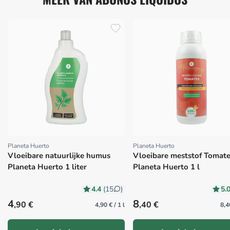
Planeta Huerto
Planeta Huerto
Proveedor:
Proveedor:
Vloeibare natuurlijke humus
Vloeibare meststof Tomat
Planeta Huerto 1 liter
Planeta Huerto 1 l
4.4
5.
(15
)
Precio habitual
Precio habitual
4
8
,90 €
,40 €
4,90 € / 1 l
8,4