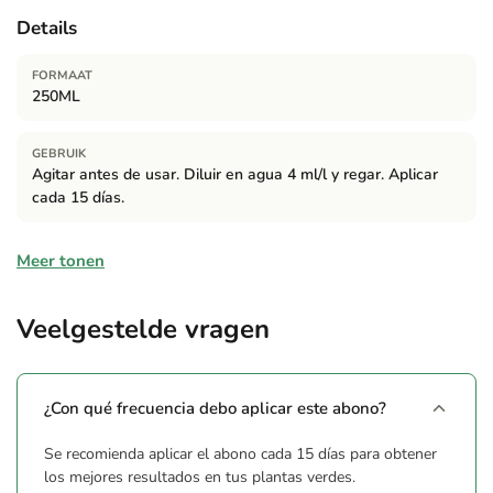
Details
FORMAAT
250ML
GEBRUIK
Agitar antes de usar. Diluir en agua 4 ml/l y regar. Aplicar
cada 15 días.
Samenstelling
Meer tonen
Aminoácidos libres (Aminoácidos libres) 6,5% p/p. Nitrógeno
(N) total (Azoto (N) total) 3,0% p/p. Nitrógeno (N) Orgánico
Veelgestelde vragen
(Azoto (N) orgánico) 2,72% p/p. Nitrógeno (N) Amoniacal
(Azoto (N) amoniacal) 0,28% p/p. Pentóxido de fósforo
(P2O5) soluble en agua (Pentóxido de fósforo (P2O5) solúvel
¿Con qué frecuencia debo aplicar este abono?
em água) 4,0% p/p. Óxido de potasio (K2O) soluble en agua
(Óxido de potássio (K2O) solúvel em água) 3,0% p/p.
Se recomienda aplicar el abono cada 15 días para obtener
Densidad: 1,26-1,30 g/cc. pH: 4,5-6,5.
los mejores resultados en tus plantas verdes.