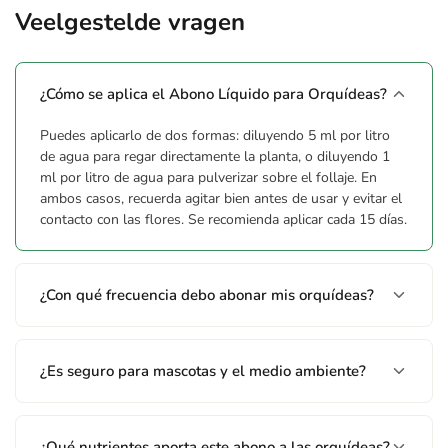
Nitrógeno (N) orgánico: 2,1% p/p. Nitrógeno (N) amoniacal:
Veelgestelde vragen
0,9% p/p. Pentóxido de fósforo (P2O5) soluble en agua: 1,0%
p/p. Óxido de potasio (K2O) soluble en agua: 3,0% p/p. Boro
(B) soluble en agua: 450 ppm. Cobre (Cu) soluble en agua:
¿Cómo se aplica el Abono Líquido para Orquídeas?
180 ppm. Hierro (Fe) soluble en agua: 1200 ppm. Manganeso
(Mn) soluble en agua: 900 ppm. Molibdeno (Mo) soluble en
Puedes aplicarlo de dos formas: diluyendo 5 ml por litro
agua: 15 ppm. Zinc (Zn) soluble en agua: 1200 ppm.
de agua para regar directamente la planta, o diluyendo 1
Aminograma: Ala 0,40% p/p | Arg 0,50% p/p | Asp 0,73% p/p
ml por litro de agua para pulverizar sobre el follaje. En
| Glu 0,65% p/p | Pro 0,41% p/p | Thr 1,37% p/p | Otros (Gly,
ambos casos, recuerda agitar bien antes de usar y evitar el
contacto con las flores. Se recomienda aplicar cada 15 días.
His, Ile, Leu, Lys, Met, Phe, Ser, Tyr, Val) 1,94% p/p. Densidad:
1,25 g/l. pH: 5.
¿Con qué frecuencia debo abonar mis orquídeas?
Waarschuwingen
Temperatura de almacenamiento: 3°C - 35°C. En caso de
derrame accidental, absorber con tierra y retirar. P102
¿Es seguro para mascotas y el medio ambiente?
Manténgase fuera del alcance de los niños. P270 No comer,
beber o fumar durante su utilización.
¿Qué nutrientes aporta este abono a las orquídeas?