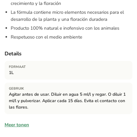
crecimiento y la floración
La fórmula contiene micro elementos necesarios para el
desarrollo de la planta y una floración duradera
Producto 100% natural e inofensivo con los animales
Respetuoso con el medio ambiente
Details
FORMAAT
1L
GEBRUIK
Agitar antes de usar. Diluir en agua 5 ml/l y regar. O diluir 1
ml/l y pulverizar. Aplicar cada 15 días. Evita el contacto con
las flores.
Samenstelling
Meer tonen
Aminoácidos libres: 6,0% p/p. Nitrógeno (N) total: 3,0% p/p.