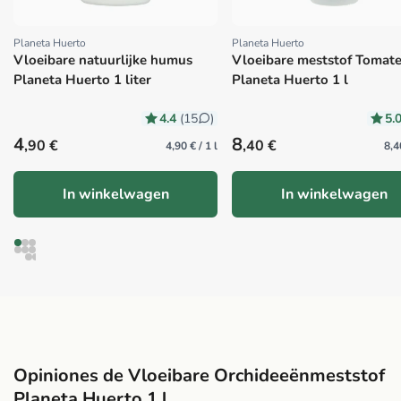
Planeta Huerto
Planeta Huerto
Proveedor:
Proveedor:
Vloeibare natuurlijke humus
Vloeibare meststof Tomat
Planeta Huerto 1 liter
Planeta Huerto 1 l
4.4
5.
(15
)
Precio habitual
Precio habitual
4
8
,90 €
,40 €
4,90 € / 1 l
8,4
In winkelwagen
In winkelwagen
Opiniones de Vloeibare Orchideeënmeststof
Planeta Huerto 1 l