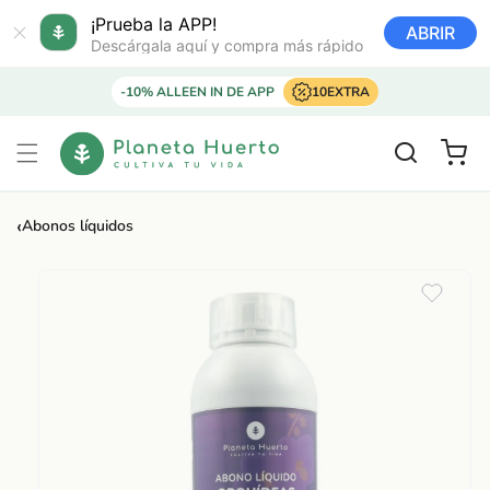
Ir
directamente
¡Prueba la APP!
ABRIR
al contenido
Descárgala aquí y compra más rápido
-10% ALLEEN IN DE APP
10EXTRA
Carrito
‹
Abonos líquidos
Ir
directamente
a la
información
del producto