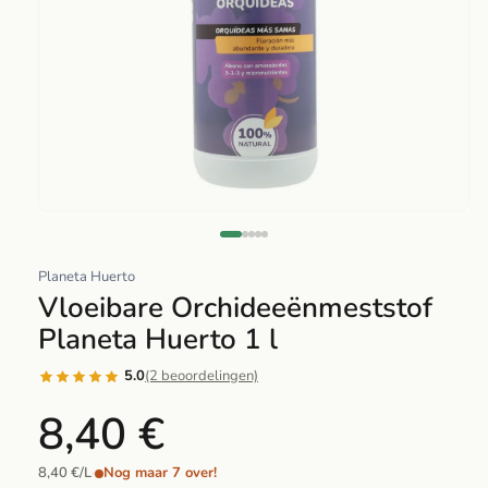
Abrir
elemento
multimedia
Planeta Huerto
1
Vloeibare Orchideeënmeststof
en
Planeta Huerto 1 l
una
ventana
5.0
(2 beoordelingen)
modal
8,40 €
8,40 €/L
·
Nog maar 7 over!