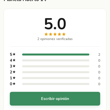
5.0
2 opiniones verificadas
5
★
2
4
★
0
3
★
0
2
★
0
1
★
0
0
★
0
Escribir opinión