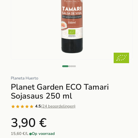
Abrir
elemento
multimedia
Planeta Huerto
1
Planet Garden ECO Tamari
en
Sojasaus 250 ml
una
ventana
4.5
(24 beoordelingen)
modal
3,90 €
15,60 €/L
·
Op voorraad