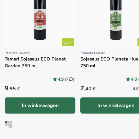
Planeta Huerto
Planeta Huerto
Proveedor:
Proveedor:
Tamari Sojasaus ECO Planet
Sojasaus ECO Planeta Hue
Garden 750 ml
750 ml
4.9
4.8
(7
)
Precio habitual
Precio habitual
9
7
,95 €
,40 €
9,8
In winkelwagen
In winkelwagen