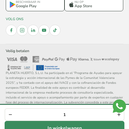
BESCHIKBAAR IN
NU OP
Google Play
App Store
VOLG ONS
Veilig betalen
PLANETA HUERTO, S.L.U. ha participado en el “Programa de Ayudas para apoyar
la estrategia y acción internacional de las Pymes de la Comunitat Valenciana
2025”, y ha contado con el apoyo del IVACE y con la cofinanciación de Fondos
europeos FEDER. La finalidad de este apoyo es contribuir al desarrollo
internacional de la empresa mediante procesos de consultoría especializada,
incluido el servicio de apoyo o acompañamiento por parte de expertos en cualquier
fase del proceso de internacionalización. La subvención concedida a este proyecto
asciende a 14.148 €.
© 2026 Planeta Huerto, S.L. — Alle rechten voorbehouden.
Juridische kennisgeving
Privacybeleid
Cookies
Algemene voorwaarden
In winkelwagen