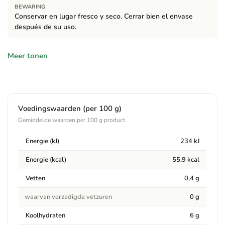
BEWARING
Conservar en lugar fresco y seco. Cerrar bien el envase
después de su uso.
Ingrediënten
Meer tonen
Agua, soja*, sal, alcohol* (*de cultivo ecológico)
Allergenen
Voedingswaarden (per 100 g)
Bevat:
Contiene soja
Gemiddelde waarden per 100 g product
Waarschuwingen
Energie (kJ)
234 kJ
Cerrar bien el envase después de su uso. Consumir
Energie (kcal)
55,9 kcal
preferentemente antes del: (fecha visible en envase)
Vetten
0,4 g
waarvan verzadigde vetzuren
0 g
Koolhydraten
6 g