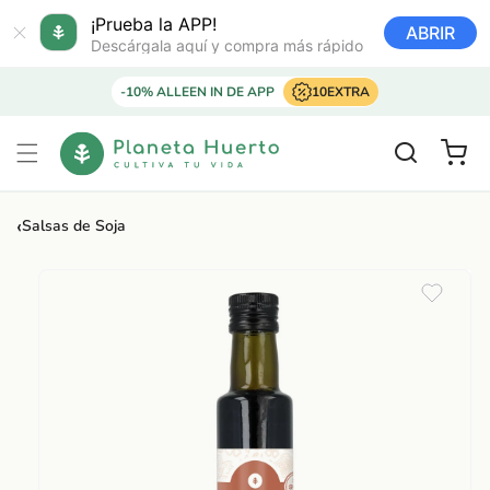
Ir
directamente
¡Prueba la APP!
ABRIR
al contenido
Descárgala aquí y compra más rápido
-10% ALLEEN IN DE APP
10EXTRA
Carrito
‹
Salsas de Soja
Ir
directamente
a la
información
del producto