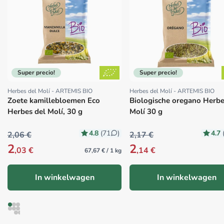
Super precio!
Super precio!
Herbes del Molí - ARTEMIS BIO
Herbes del Molí - ARTEMIS BIO
Proveedor:
Proveedor:
Zoete kamillebloemen Eco
Biologische oregano Herbe
Herbes del Molí, 30 g
Molí 30 g
4.8
4.7
(71
)
2,06 €
2,17 €
2
2
,03 €
,14 €
67,67 € / 1 kg
In winkelwagen
In winkelwagen