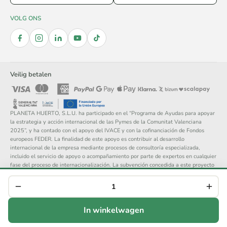
VOLG ONS
Veilig betalen
PLANETA HUERTO, S.L.U. ha participado en el “Programa de Ayudas para apoyar
la estrategia y acción internacional de las Pymes de la Comunitat Valenciana
2025”, y ha contado con el apoyo del IVACE y con la cofinanciación de Fondos
europeos FEDER. La finalidad de este apoyo es contribuir al desarrollo
internacional de la empresa mediante procesos de consultoría especializada,
incluido el servicio de apoyo o acompañamiento por parte de expertos en cualquier
fase del proceso de internacionalización. La subvención concedida a este proyecto
asciende a 14.148 €.
© 2026 Planeta Huerto, S.L. — Alle rechten voorbehouden.
Juridische kennisgeving
Privacybeleid
Cookies
Algemene voorwaarden
In winkelwagen
Retourneren
Aankoop annuleren