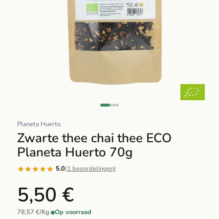
Abrir
elemento
multimedia
Planeta Huerto
1
Zwarte thee chai thee ECO
en
Planeta Huerto 70g
una
ventana
5.0
(1 beoordelingen)
modal
5,50 €
78,57 €/Kg
·
Op voorraad