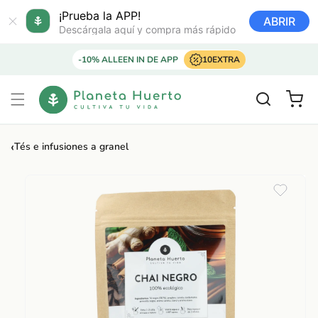
Ir
directamente
¡Prueba la APP!
ABRIR
al contenido
Descárgala aquí y compra más rápido
-10% ALLEEN IN DE APP
10EXTRA
Carrito
‹
Tés e infusiones a granel
Ir
directamente
a la
información
del producto