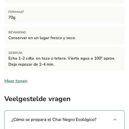
FORMAAT
70g
BEWARING
Conservar en un lugar fresco y seco.
GEBRUIK
Echa 1-2 cdta. en taza o tetera. Vierte agua a 100° aprox.
Deja reposar de 2-4 min.
Ingrediënten
Meer tonen
Té negro (56 %), jengibre, canela, cardamomo, pimienta
negra, aroma canela, clavo y aroma clavo.
Veelgestelde vragen
¿Cómo se prepara el Chai Negro Ecológico?