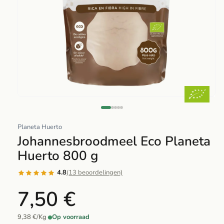
Abrir
elemento
multimedia
Planeta Huerto
1
Johannesbroodmeel Eco Planeta
en
Huerto 800 g
una
ventana
4.8
(13 beoordelingen)
modal
7,50 €
9,38 €/Kg
·
Op voorraad