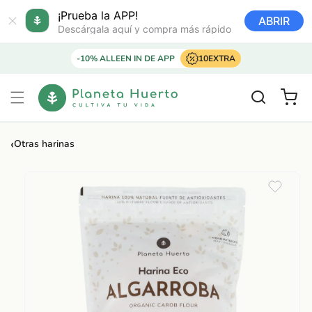
Ir
directamente
¡Prueba la APP!
ABRIR
al contenido
Descárgala aquí y compra más rápido
-10% ALLEEN IN DE APP
10EXTRA
Carrito
‹
Otras harinas
Ir
directamente
a la
información
del producto