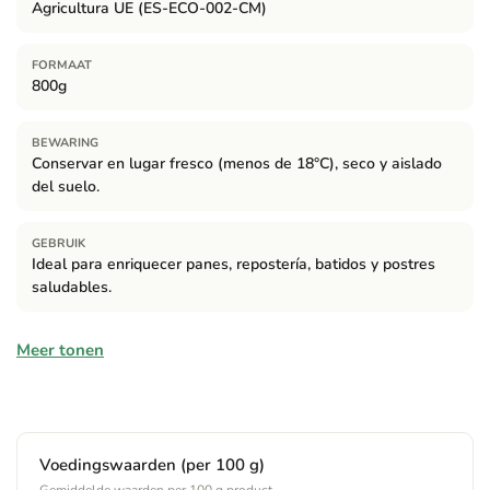
Agricultura UE (ES-ECO-002-CM)
FORMAAT
800g
BEWARING
Conservar en lugar fresco (menos de 18°C), seco y aislado
del suelo.
GEBRUIK
Ideal para enriquecer panes, repostería, batidos y postres
saludables.
Ingrediënten
Meer tonen
100% harina de algarroba ecológica.
Allergenen
Voedingswaarden (per 100 g)
Bevat:
Puede contener trazas de gluten.