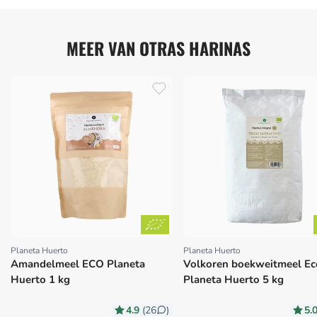
MEER VAN OTRAS HARINAS
Planeta Huerto
Planeta Huerto
Proveedor:
Proveedor:
Amandelmeel ECO Planeta
Volkoren boekweitmeel Ec
Huerto 1 kg
Planeta Huerto 5 kg
4.9
5.
(26
)