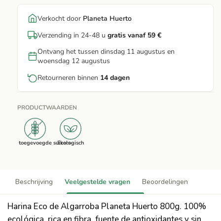
Verkocht door
Planeta Huerto
Verzending in 24-48 u
gratis vanaf 59 €
Ontvang het tussen dinsdag 11 augustus en
woensdag 12 augustus
Retourneren binnen
14 dagen
PRODUCTWAARDEN
Zonder toegevoegde suikers
Ecologisch
Beschrijving
Veelgestelde vragen
Beoordelingen
Harina Eco de Algarroba Planeta Huerto 800g. 100%
ecológica, rica en fibra, fuente de antioxidantes y sin