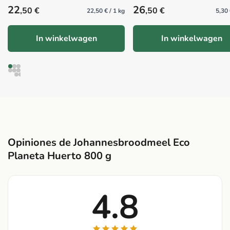
Precio habitual
Precio habitual
22
26
,50 €
,50 €
22,50 € / 1 kg
5,30 
In winkelwagen
In winkelwagen
Opiniones de Johannesbroodmeel Eco
Planeta Huerto 800 g
4.8