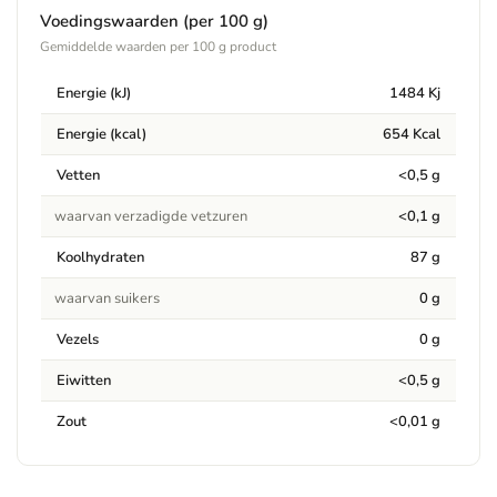
Voedingswaarden (per 100 g)
Bevat:
Puede contener trazas de sésamo y frutos secos.
Gemiddelde waarden per 100 g product
Waarschuwingen
Energie (kJ)
1484 Kj
Puede contener trazas de sésamo y frutos secos.
Energie (kcal)
654 Kcal
Vetten
<0,5 g
waarvan verzadigde vetzuren
<0,1 g
Koolhydraten
87 g
waarvan suikers
0 g
Vezels
0 g
Eiwitten
<0,5 g
Zout
<0,01 g