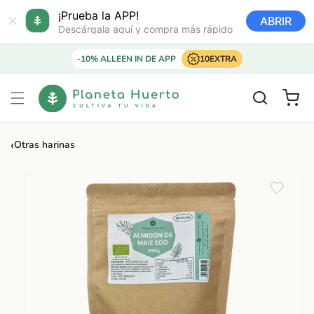
Ir
directamente
¡Prueba la APP!
ABRIR
al contenido
Descárgala aquí y compra más rápido
-10% ALLEEN IN DE APP
10EXTRA
Carrito
‹
Otras harinas
Ir
directamente
a la
información
del producto