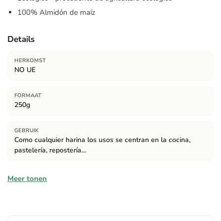
100% Almidón de maíz
Details
HERKOMST
NO UE
FORMAAT
250g
GEBRUIK
Como cualquier harina los usos se centran en la cocina,
pastelería, repostería...
Ingrediënten
Meer tonen
100% Almidón de maíz procedente de agricultura ecológica.
Allergenen