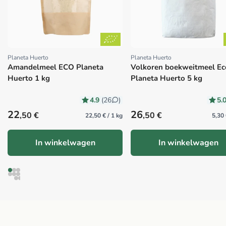
Planeta Huerto
Planeta Huerto
Proveedor:
Proveedor:
Amandelmeel ECO Planeta
Volkoren boekweitmeel Ec
Huerto 1 kg
Planeta Huerto 5 kg
4.9
5.
(26
)
Precio habitual
Precio habitual
22
26
,50 €
,50 €
22,50 € / 1 kg
5,30 
In winkelwagen
In winkelwagen