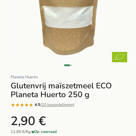
Abrir
elemento
multimedia
Planeta Huerto
1
Glutenvrij maïszetmeel ECO
en
Planeta Huerto 250 g
una
ventana
4.5
(20 beoordelingen)
modal
2,90 €
11,60 €/Kg
·
Op voorraad